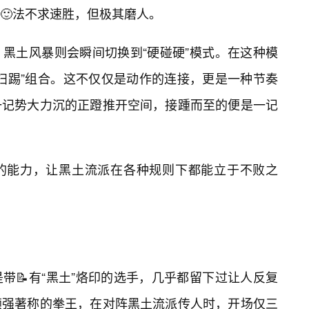
🙂法不求速胜，但极其磨人。
黑土风暴则会瞬间切换到“硬碰硬”模式。在这种模
扫踢”组合。这不仅仅是动作的连接，更是一种节奏
一记势大力沉的正蹬推开空间，接踵而至的便是一记
换的能力，让黑土流派在各种规则下都能立于不败之
带📝有“黑土”烙印的选手，几乎都留下过让人反复
顽强著称的拳王，在对阵黑土流派传人时，开场仅三