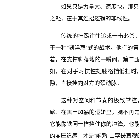
如果只是力量大、速度快，那只能
之处，在于其连招逻辑的非线性。
传统的扫踢往往追求一击必杀，
于一种“剥洋葱”式的战术。他们的
着，在支撑脚落地的一瞬间，第二
如，在对手习惯性提膝格挡低扫时
隙，直接挂向对方的颈动脉。
这种对空间和节奏的极致掌控
感。在黑土风暴的逻辑里，腿不再
它能像铁闸一样挡住你的冲锋，也
的🔥压迫感，才是“娴熟”二字最直