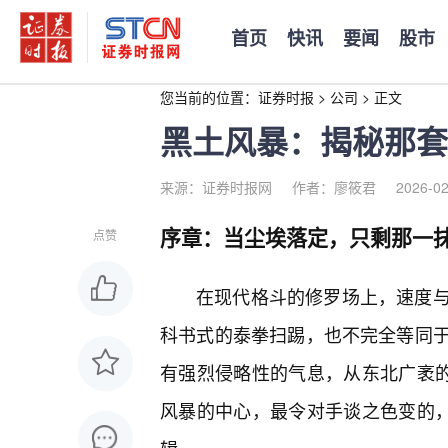
首页
快讯
要闻
股市
您当前的位置：
证券时报
>
公司
>
正文
黑土风暴：揭秘那套
来源：证券时报网
作者：廖筱君
2026-02
序章：当尘埃落定，只剩那一
点赞
在现代格斗的修罗场上，速度
科书式的泰拳扫踢，也不完全等同于
有强烈侵略性的气息，从东北广袤的
风暴的中心，最令对手谈之色变的，