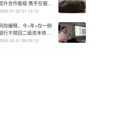
提升合作能级 携手在服务
国家重大战略中实现互利
2026-01-22 01:12:12
共赢
风险缓释，今<年>仅一例
银行不赎回二级资本债，
央行某省分行：不赎回应
2026-02-01 09:09:12
24小时内报告