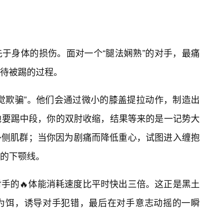
先于身体的损伤。面对一个“腿法娴熟”的对手，最痛
等待被踢的过程。
觉欺骗”。他们会通过微小的膝盖提拉动作，制造出
他要踢中段，你的双肘收缩，结果等来的是一记势大
外侧肌群；当你因为剧痛而降低重心，试图进入缠抱
的下颚线。
手的🔥体能消耗速度比平时快出三倍。这正是黑土
为饵，诱导对手犯错，最后在对手意志动摇的一瞬