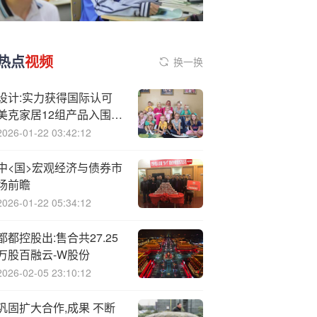
热点
视频
换一换
设计:实力获得国际认可
美克家居12组产品入围
2025美国国际尖峰设计奖
2026-01-22 03:42:12
中<国>宏观经济与债券市
场前瞻
2026-01-22 05:34:12
都都控股出:售合共27.25
万股百融云-W股份
2026-02-05 23:10:12
巩固扩大合作,成果 不断