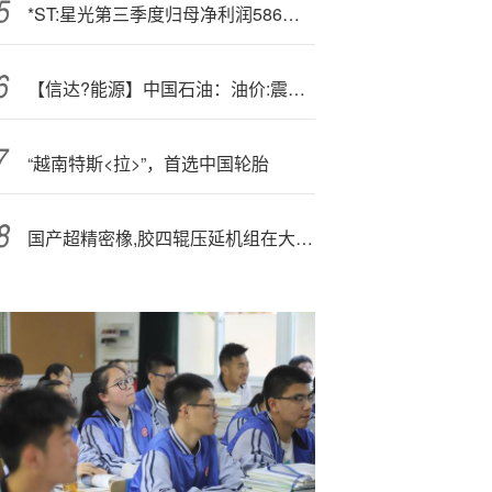
*ST:星光第三季度归母净利润586万元 同比扭亏
【信达?能源】中国石油：油价:震荡下行，上游及炼化业务短期拖累公司业绩
“越南特斯<拉>”，首选中国轮胎
国产超精密橡,胶四辊压延机组在大连成功下线