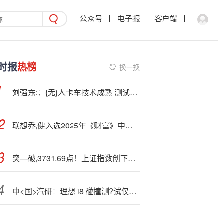
公众号
电子报
客户端
时报
热榜
换一换
刘强东:：{无}人卡车技术成熟 测试超几十万公里，只待法规
联想乔,健入选2025年《财富》中国最具影响力商界女性
突—破,3731.69点！上证指数创下10年新高，后市将如何演绎？
中<国>汽研：理想 i8 碰撞测?试仅验证车辆安全性，壁障车为随机购买