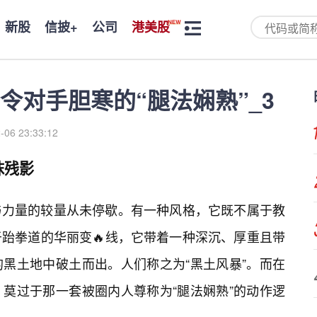
新股
信披+
公司
港美股
令对手胆寒的“腿法娴熟”_3
-06 23:33:12
抹残影
与力量的较量从未停歇。有一种风格，它既不属于教
跆拳道的华丽变🔥线，它带着一种深沉、厚重且带
黑土地中破土而出。人们称之为“黑土风暴”。而在
莫过于那一套被圈内人尊称为“腿法娴熟”的动作逻